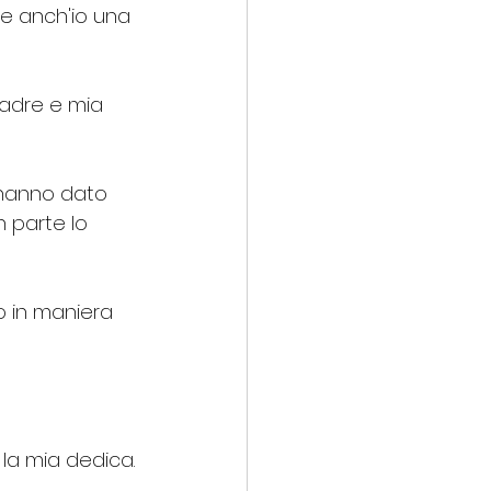
re anch'io una 
padre e mia 
 hanno dato 
 parte lo 
o in maniera 
 la mia dedica.