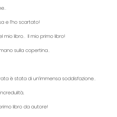
ne…
 e l’ho scartato! 
 mio libro…  Il mio primo libro!
mano sulla copertina…
ata è stata di un’immensa soddisfazione… 
ncredulità...
 primo libro da autore!