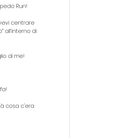
rpedo Run!
vevi centrare 
all’interno di 
io di me!
fa!
ià cosa c'era 