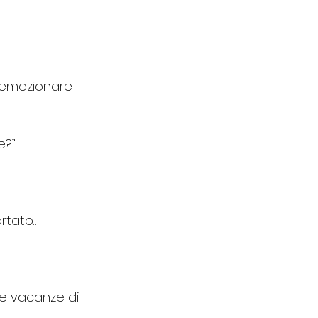
a emozionare 
e?”
ortato…
le vacanze di 