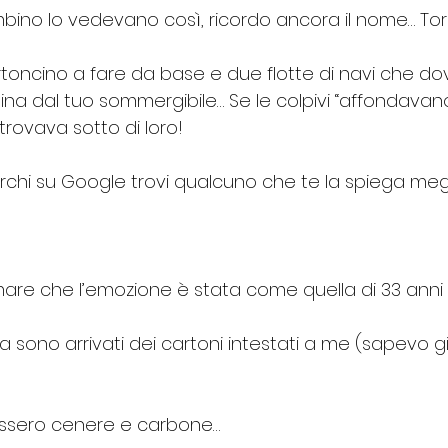
mbino lo vedevano così, ricordo ancora il nome… To
artoncino a fare da base e due flotte di navi che do
a dal tuo sommergibile… Se le colpivi “affondavano” 
trovava sotto di loro!
chi su Google trovi qualcuno che te la spiega megl
mare che l’emozione è stata come quella di 33 anni 
a sono arrivati dei cartoni intestati a me (sapevo g
fossero cenere e carbone… 