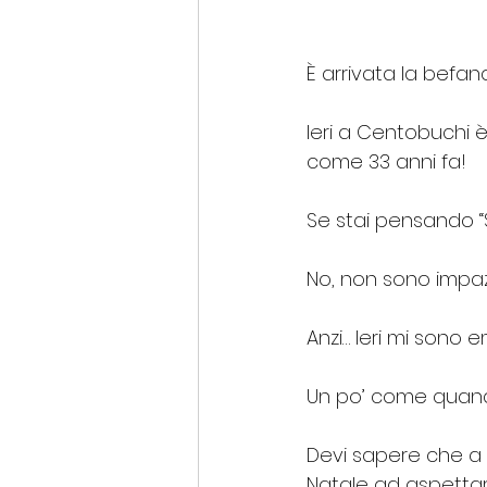
È arrivata la befan
Ieri a Centobuchi 
come 33 anni fa!
Se stai pensando “S
No, non sono impaz
Anzi… Ieri mi sono
Un po’ come quand
Devi sapere che a c
Natale ad aspettare