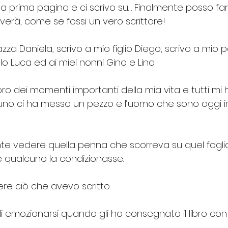
la prima pagina e ci scrivo su… Finalmente posso fa
everà, come se fossi un vero scrittore!
azza Daniela, scrivo a mio figlio Diego, scrivo a mio 
lo Luca ed ai miei nonni Gino e Lina.
oro dei momenti importanti della mia vita e tutti mi
nuno ci ha messo un pezzo e l’uomo che sono oggi in
te vedere quella pen
na che scorreva su quel fogli
 qualcuno la condizionasse. 
ere ciò che avevo scritto. 
li emozionarsi quando gli ho consegnato il libro con