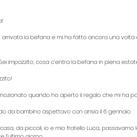
a!
è arrivata la befana e mi ha fatto ancora una volt
ei impazzito, cosa c’entra la befana in piena estat
zito! 
 emozionato quando ho aperto il regalo che mi ha p
o da bambino aspettavo con ansia il 6 gennaio.
asa, da piccoli, io e mio fratello Luca, passavamo 
 l’ultimo giorno. 