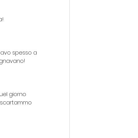
a!
vavo spesso a 
segnavano!
uel giorno 
e scartammo 