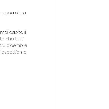
’epoca c’era 
ai capito il 
o che tutti 
l 25 dicembre 
ci aspettiamo 