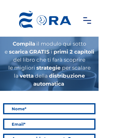
Compila
il modulo qui sotto
e
scarica GRATIS
i
primi 2 capitoli
del libro che ti farà scoprire
le migliori
strategie
per scalare
la
vetta
della
distribuzione
automatica